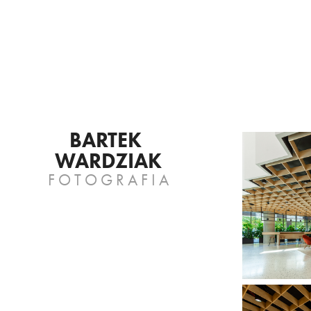
BARTEK 
WARDZIAK
F O T O G R A F I A