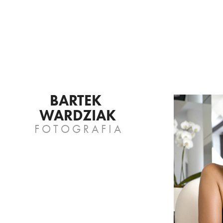
BARTEK 
WARDZIAK
F O T O G R A F I A